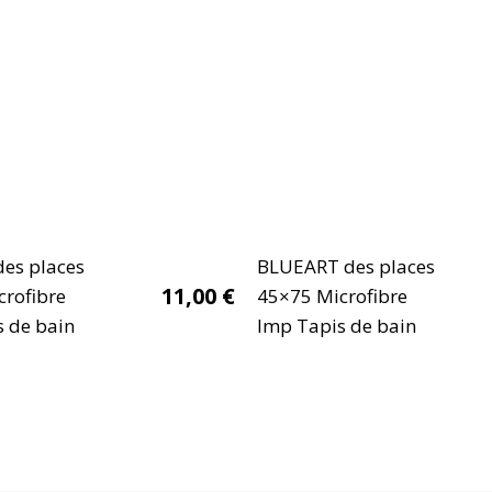
es places
BLUEART des places
11,00
€
crofibre
45×75 Microfibre
 de bain
Imp Tapis de bain