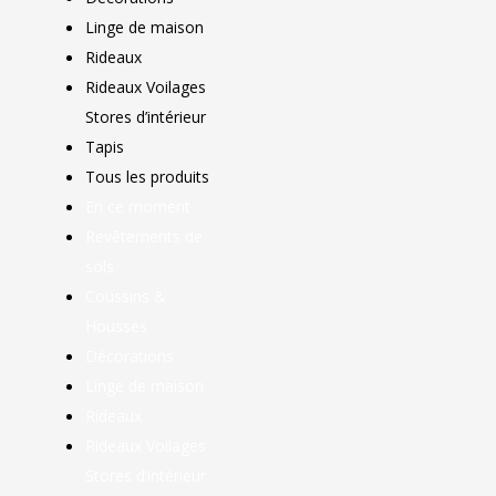
Linge de maison
Rideaux
Rideaux Voilages
Stores d’intérieur
Tapis
Tous les produits
En ce moment
Revêtements de
sols
Coussins &
Housses
Décorations
Linge de maison
Rideaux
Rideaux Voilages
Stores d’intérieur