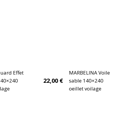
quard Effet
MARBELINA Voile
22,00
€
 140×240
sable 140×240
ilage
oeillet voilage