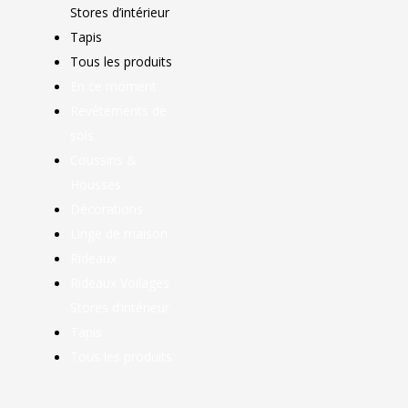
Stores d’intérieur
Tapis
Tous les produits
En ce moment
Revêtements de
sols
Coussins &
Housses
Décorations
Linge de maison
Rideaux
Rideaux Voilages
Stores d’intérieur
Tapis
Tous les produits