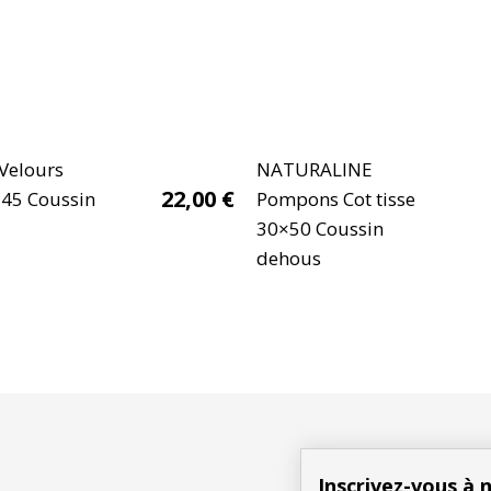
Velours
NATURALINE
22,00
€
×45 Coussin
Pompons Cot tisse
30×50 Coussin
dehous
Inscrivez-vous à