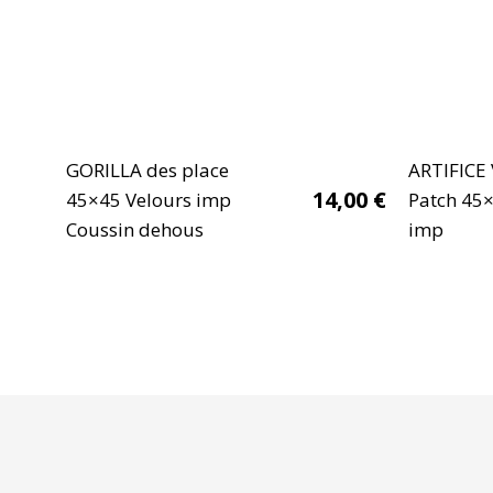
GORILLA des place
ARTIFICE 
14,00
€
45×45 Velours imp
Patch 45
Coussin dehous
imp