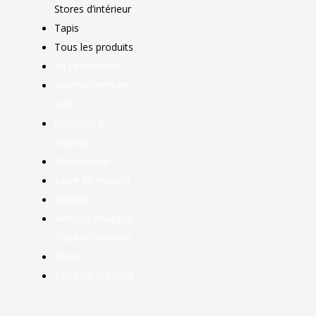
Stores d’intérieur
Tapis
Tous les produits
En ce moment
Revêtements de
sols
Coussins &
Housses
Décorations
Linge de maison
Rideaux
Rideaux Voilages
Stores d’intérieur
Tapis
Tous les produits