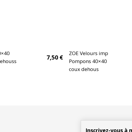
0×40
ZOE Velours imp
7,50
€
dehouss
Pompons 40×40
coux dehous
Inscrivez-vous à